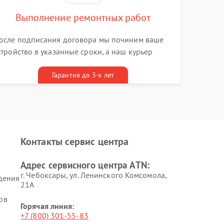
Выполнение ремонтных работ
осле подписания договора мы починим ваше
стройство в указанные сроки, а наш курьер
ривезет его к вам вместе с гарантийным
алоном бесплатно
Гарантия до 3-х лет
Контакты сервис центра
Адрес сервисного центра ATN:
г. Чебоксары, ул. Ленинского Комсомола,
дения
21А
ов
Горячая линия:
+7 (800) 301-55-83