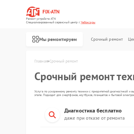
FIX-ATN
Ремонт устройств ATN
Специализированный cервисный центр г.
Чебоксары
Мы ремонтируем
Срочный ремонт
Це
Главная
Срочный ремонт
Срочный ремонт те
Услуга по ускоренному ремонту техники с приоритетной диагностикой и в
этапе. Подходит для смартфонов, ноутбуков, планшетов и бытовой электр
Диагностика бесплатно
Ремонт оптических прицелов ATN
Ремонт цифровых биноклей ATN
Ремонт прицелов ночного видения ATN
Ремонт тепловизионных прицелов ATN
Ремонт цифровых монокуляров ATN
даже при отказе от ремонта