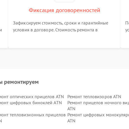
Фиксация договоренностей
Зафиксируем стоимость, сроки и гарантийные
П
и
условия в договоре. Стоимость ремонта в
у
процессе меняться не будет
п
т
ы ремонтируем
монт оптических прицелов ATN
Ремонт тепловизоров ATN
монт цифровых биноклей ATN
Ремонт прицелов ночного ви
ATN
монт тепловизионных прицелов
Ремонт цифровых монокуляр
N
ATN