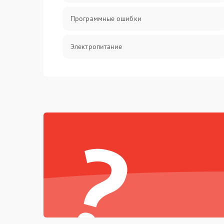
Программные ошибки
Электропитание
Измерения
Матрица
?
Проблемы питания
Температурные проблемы
Сбои коммуникаций и интерфейсов
Программные сбои