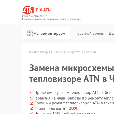
FIX-ATN
Ремонт устройств ATN
Специализированный cервисный центр г.
Чебоксары
Мы ремонтируем
Срочный ремонт
Це
в ATN в Чебоксарах
Тепловизор ATN замена микросхемы логики
Замена микросхемы
тепловизоре ATN в 
Ремонт оптических прицелов ATN
Ремонт цифровых биноклей ATN
Ремонт прицелов ночного видения ATN
Ремонт тепловизионных прицелов ATN
Ремонт цифровых монокуляров ATN
Привезем и увезем тепловизор ATN собств
Гарантия на наши работы по ремонту тепл
Срочный ремонт тепловизоров ATN в течен
20%
Скидка для вас до
Получите 1500 рублей на ремонт