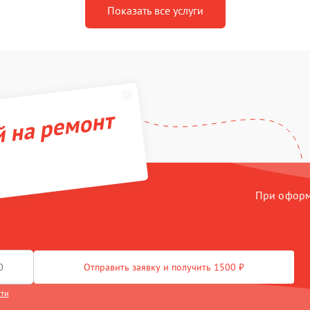
Показать все услуги
й на ремонт
При оформл
Отправить заявку и получить 1500 ₽
сти