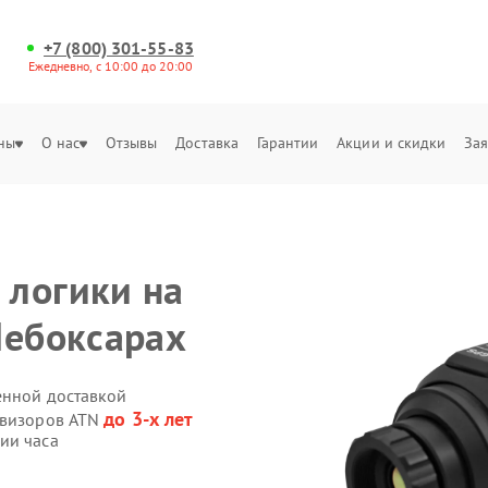
+7 (800) 301-55-83
Ежедневно, с 10:00 до 20:00
ны
О нас
Отзывы
Доставка
Гарантии
Акции и скидки
Зая
 логики на
Чебоксарах
енной доставкой
до 3-х лет
овизоров ATN
ии часа