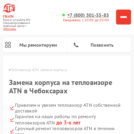
+7 (800) 301-55-83
FIX-ATN
Ежедневно, с 10:00 до 20:00
Ремонт устройств ATN
Специализированный
cервисный центр г.
Чебоксары
Мы ремонтируем
Позвонить
сарах
Тепловизор ATN замена корпуса
Замена корпуса на тепловизоре
ATN в Чебоксарах
Привезем и увезем тепловизор ATN собственной
Ремонт прицелов ночного видения ATN
Ремонт оптических прицелов ATN
Ремонт цифровых монокуляров ATN
Ремонт тепловизионных прицелов ATN
Ремонт цифровых биноклей ATN
доставкой
Гарантия на наши работы по ремонту
до 3-х лет
тепловизоров ATN
Срочный ремонт тепловизоров ATN в течении