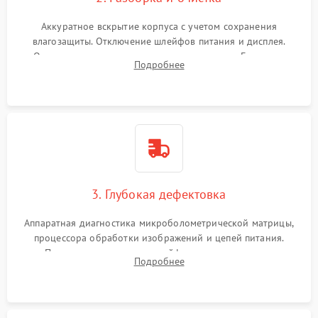
Аккуратное вскрытие корпуса с учетом сохранения
влагозащиты. Отключение шлейфов питания и дисплея.
Очистка внутренних плат от окислов и пыли. Бережная
Подробнее
обработка германиевого объектива специализированными
растворами.
3. Глубокая дефектовка
Аппаратная диагностика микроболометрической матрицы,
процессора обработки изображений и цепей питания.
Проверка целостности шлейфов, модуля памяти и
Подробнее
интерфейсов связи. Выявление сгоревших SMD-компонентов
на плате.