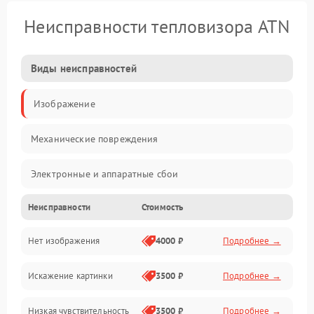
Неисправности тепловизора ATN
Виды неисправностей
Изображение
Механические повреждения
Электронные и аппаратные сбои
Неисправности
Стоимость
Неисправности сенсора и оптики
Нет изображения
4000 ₽
Подробнее →
Программные ошибки
Искажение картинки
3500 ₽
Подробнее →
Электропитание
Низкая чувствительность
3500 ₽
Подробнее →