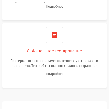
Программная калибровка матрицы по эталонному
Подробнее
абсолютно черному телу для точного измерения температур.
6. Финальное тестирование
Проверка погрешности замеров температуры на разных
дистанциях. Тест работы цветовых палитр, сохранения
термограмм в память и передачи данных на ПК. Проверка
Подробнее
автономности работы и итоговый контроль качества.