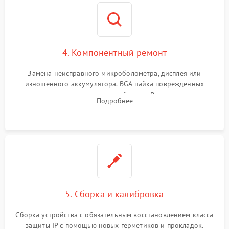
4. Компонентный ремонт
Замена неисправного микроболометра, дисплея или
изношенного аккумулятора. BGA-пайка поврежденных
контроллеров на материнской плате. Восстановление
Подробнее
разъемов и кнопок, замена поврежденных элементов
корпуса.
5. Сборка и калибровка
Сборка устройства с обязательным восстановлением класса
защиты IP с помощью новых герметиков и прокладок.