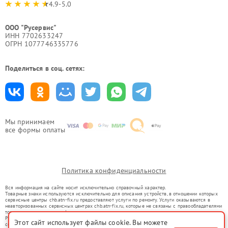
4.9-5.0
ООО "Русервис"
ИНН 7702633247
ОГРН 1077746335776
Поделиться в соц. сетях:
Мы принимаем
все формы оплаты
Политика конфиденциальности
Вся информация на сайте носит исключительно справочный характер.
Товарные знаки используются исключительно для описания устройств, в отношении которых
сервисные центры chb.atn-fix.ru предоставляют услуги по ремонту. Услуги оказываются в
неавторизованных сервисных центрах chb.atn-fix.ru, которые не связаны с правообладателями
товарных знаков или их официальными представителями.
Ремонт осуществляется для устройств, уже введенных в гражданский оборот в соответствии
Этот сайт использует файлы cookie. Вы можете
со статьей 1487 ГК РФ.