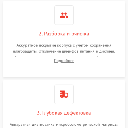
2. Разборка и очистка
Аккуратное вскрытие корпуса с учетом сохранения
влагозащиты. Отключение шлейфов питания и дисплея.
Очистка внутренних плат от окислов и пыли. Бережная
Подробнее
обработка германиевого объектива специализированными
растворами.
3. Глубокая дефектовка
Аппаратная диагностика микроболометрической матрицы,