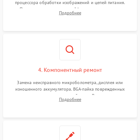
процессора обработки изображений и цепей питания.
Проверка целостности шлейфов, модуля памяти и
Подробнее
интерфейсов связи. Выявление сгоревших SMD-компонентов
на плате.
4. Компонентный ремонт
Замена неисправного микроболометра, дисплея или
изношенного аккумулятора. BGA-пайка поврежденных
контроллеров на материнской плате. Восстановление
Подробнее
разъемов и кнопок, замена поврежденных элементов
корпуса.