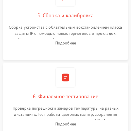
5. Сборка и калибровка
Сборка устройства с обязательным восстановлением класса
защиты IP с помощью новых герметиков и прокладок.
Программная калибровка матрицы по эталонному
Подробнее
абсолютно черному телу для точного измерения температур.
6. Финальное тестирование
Проверка погрешности замеров температуры на разных
дистанциях. Тест работы цветовых палитр, сохранения
термограмм в память и передачи данных на ПК. Проверка
Подробнее
автономности работы и итоговый контроль качества.