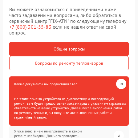
Вы можете ознакомиться с приведенными ниже
часто задаваемыми вопросами, либо обратиться в
сервисный центр “FIX-ATN” по следующему телефону
+7 (800) 301-55-83
если не нашли ответ на свой
вопрос.
Общие вопросы
Вопросы по ремонту тепловизоров
Какие документы вы предоставляете?
На этапе приема устройства на диагностику и последующий
ремонт вам будет предоставлен заказ-наряд с указанием страховых
обязательств на ваше устройство. Далее, после выполнения работ
по ремонту техники, вы получите акт выполненных работ и
гарантийный талон.
Я уже знаю в чем неисправность и какой
ремонт необходим. Для чего проводить