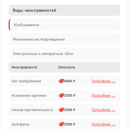
Виды неисправностей
Изображение
Механические повреждения
Электронные и аппаратные сбои
Неисправности
Стоимость
Неисправности сенсора и оптики
Нет изображения
4000 ₽
Подробнее →
Программные ошибки
Искажение картинки
3500 ₽
Подробнее →
Электропитание
Низкая чувствительность
3500 ₽
Подробнее →
Измерения
Артефакты
3500 ₽
Подробнее →
Матрица