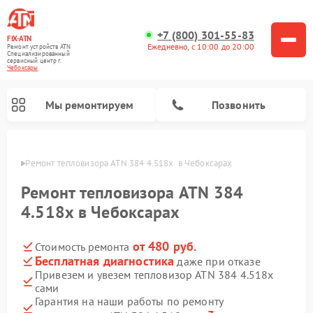
+7 (800) 301-55-83
FIX-ATN
Ежедневно, с 10:00 до 20:00
Ремонт устройств ATN
Специализированный
cервисный центр г.
Чебоксары
Мы ремонтируем
Позвонить
сарах
Ремонт тепловизора ATN 384 4.518x  в Чебоксарах
Ремонт тепловизора ATN 384
4.518x в Чебоксарах
от 480 руб.
Стоимость ремонта
Ремонт прицелов ночного видения ATN
Ремонт оптических прицелов ATN
Ремонт цифровых монокуляров ATN
Ремонт тепловизионных прицелов ATN
Ремонт цифровых биноклей ATN
Бесплатная диагностика
даже при отказе
Привезем и увезем тепловизор ATN 384 4.518x
сами
Гарантия на наши работы по ремонту