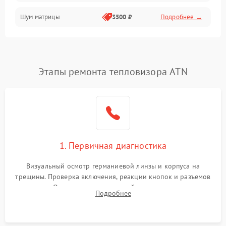
Шум матрицы
3500 ₽
Подробнее →
Проблемы питания
Температурные проблемы
Сбои коммуникаций и интерфейсов
Этапы ремонта тепловизора ATN
Программные сбои
Проблемы с объективом
1. Первичная диагностика
Экран (дисплей)
Визуальный осмотр германиевой линзы и корпуса на
трещины. Проверка включения, реакции кнопок и разъемов
зарядки. Оценка вывода тепловой сигнатуры на экран,
Подробнее
проверка базовых функций и считывание системных
ошибок.