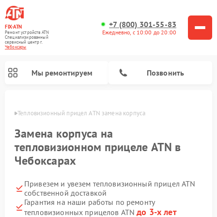
+7 (800) 301-55-83
FIX-ATN
Ежедневно, с 10:00 до 20:00
Ремонт устройств ATN
Специализированный
cервисный центр г.
Чебоксары
Мы ремонтируем
Позвонить
сарах
Тепловизионный прицел ATN замена корпуса
Замена корпуса на
тепловизионном прицеле ATN в
Чебоксарах
Ремонт оптических прицелов ATN
Ремонт цифровых биноклей ATN
Ремонт цифровых монокуляров ATN
Ремонт прицелов ночного видения ATN
Привезем и увезем тепловизионный прицел ATN
собственной доставкой
Гарантия на наши работы по ремонту
до 3-х лет
тепловизионных прицелов ATN