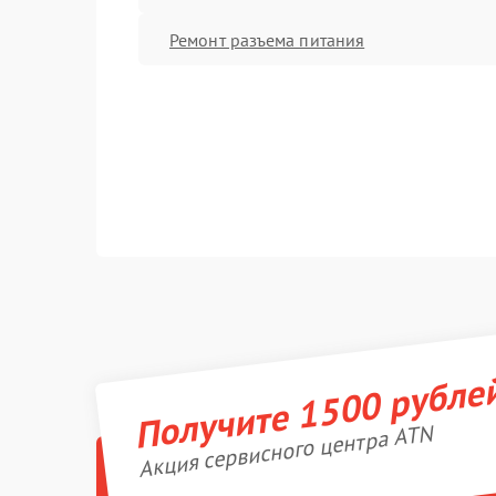
Ремонт разъема питания
Получите 1500 рубле
Акция сервисного центра ATN