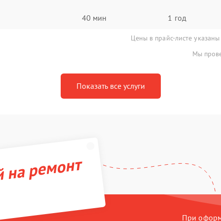
40 мин
1 год
Цены в прайс-листе указаны
Мы прове
Показать все услуги
й на ремонт
При оформл