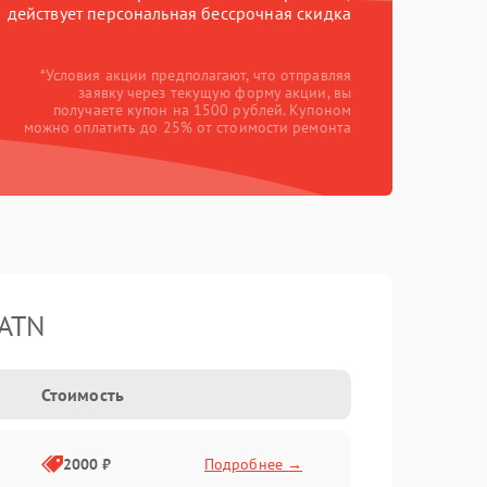
действует персональная бессрочная скидка
*Условия акции предполагают, что отправляя
заявку через текущую форму акции, вы
получаете купон на 1500 рублей. Купоном
можно оплатить до 25% от стоимости ремонта
 ATN
Стоимость
2000 ₽
Подробнее →