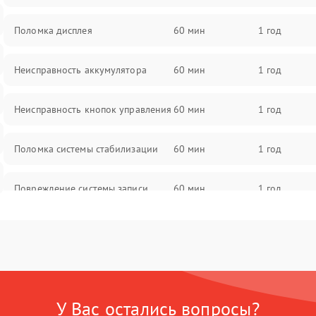
Поломка дисплея
60 мин
1 год
Неисправность аккумулятора
60 мин
1 год
Неисправность кнопок управления
60 мин
1 год
Поломка системы стабилизации
60 мин
1 год
Повреждение системы записи
60 мин
1 год
Неисправность системы Wi-Fi
60 мин
1 год
Поломка системы GPS
60 мин
1 год
У Вас остались вопросы?
Повреждение системы защиты от
60 мин
1 год