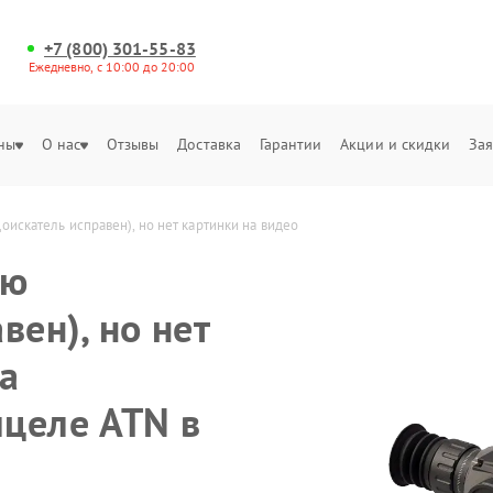
+7 (800) 301-55-83
Ежедневно, с 10:00 до 20:00
ны
О нас
Отзывы
Доставка
Гарантии
Акции и скидки
Зая
искатель исправен), но нет картинки на видео
ню
вен), но нет
а
целе ATN в