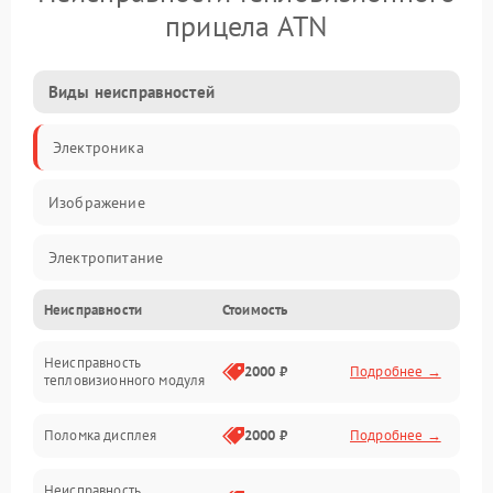
прицела ATN
Виды неисправностей
Электроника
Изображение
Электропитание
Неисправности
Стоимость
Измерения
Неисправность
Матрица
2000 ₽
Подробнее →
тепловизионного модуля
Юстировка
Поломка дисплея
2000 ₽
Подробнее →
Механические повреждения
Неисправность