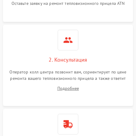
Оставьте заявку на ремонт тепловизионного прицела ATN
автоматического
1500 ₽
Подробнее →
отключения
Поломка системы защиты
1500 ₽
Подробнее →
от короткого замыкания
Повреждение системы
1500 ₽
Подробнее →
защиты от перегрева
2. Консультация
Неисправность системы
защиты от
1500 ₽
Подробнее →
Оператор колл центра позвонит вам, сориентирует по цене
перенапряжения
ремонта вашего тепловизионного прицела а также ответит
на все ваши вопросы.
Подробнее
Неисправность системы
1500 ₽
Подробнее →
защиты от замыкания
Неисправность системы
1500 ₽
Подробнее →
защиты от перегрева
Поломка системы защиты
1500 ₽
Подробнее →
от перенапряжения