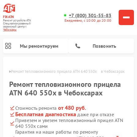
+7 (800) 301-55-83
FIX-ATN
Ежедневно, с 10:00 до 20:00
Ремонт устройств ATN
Специализированный
cервисный центр г.
Чебоксары
Мы ремонтируем
Позвонить
сарах
Ремонт тепловизионного прицела ATN 640 550x    в Чебоксарах
Ремонт тепловизионного прицела
ATN 640 550x в Чебоксарах
от 480 руб.
Стоимость ремонта
Ремонт оптических прицелов ATN
Ремонт цифровых биноклей ATN
Ремонт цифровых монокуляров ATN
Ремонт прицелов ночного видения ATN
Бесплатная диагностика
даже при отказе
Привезем и увезем тепловизионный прицел ATN
640 550x сами
Гарантия на наши работы по ремонту