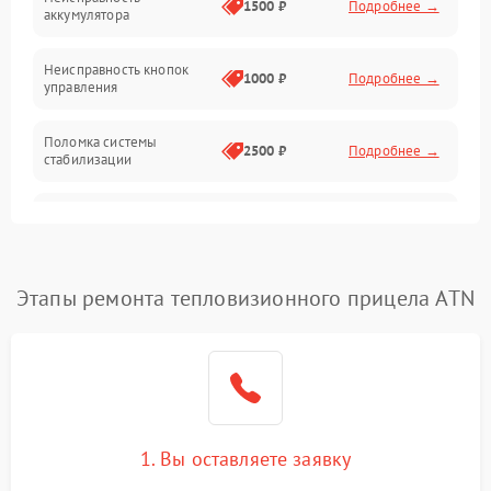
1500 ₽
Подробнее →
аккумулятора
Оптика
Неисправность кнопок
1000 ₽
Подробнее →
управления
Поломка системы
2500 ₽
Подробнее →
стабилизации
Повреждение системы
2500 ₽
Подробнее →
записи
Неисправность системы
Этапы ремонта тепловизионного прицела ATN
1500 ₽
Подробнее →
Wi-Fi
Поломка системы GPS
2000 ₽
Подробнее →
Повреждение системы
1500 ₽
Подробнее →
защиты от перегрузок
1. Вы оставляете заявку
Неисправность системы