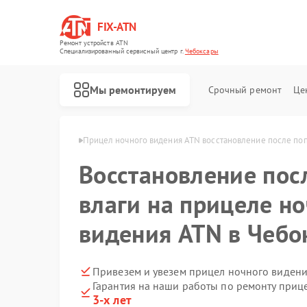
FIX-ATN
Ремонт устройств ATN
Специализированный cервисный центр г.
Чебоксары
Мы ремонтируем
Срочный ремонт
Це
я ATN в Чебоксарах
Прицел ночного видения ATN восстановление после поп
Восстановление пос
влаги на прицеле н
видения ATN в Чебо
Ремонт оптических прицелов ATN
Ремонт цифровых биноклей ATN
Ремонт тепловизионных прицелов ATN
Ремонт цифровых монокуляров ATN
Привезем и увезем прицел ночного видени
Гарантия на наши работы по ремонту при
3-х лет