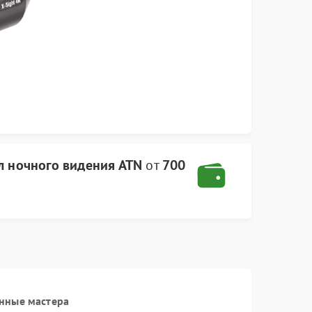
л ночного видения ATN
от
700
нные мастера