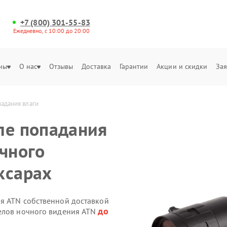
+7 (800) 301-55-83
Ежедневно, с 10:00 до 20:00
ны
О нас
Отзывы
Доставка
Гарантии
Акции и скидки
Зая
адания влаги
ле попадания
очного
ксарах
я ATN собственной доставкой
до
целов ночного видения ATN