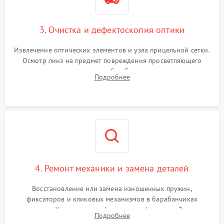
3. Очистка и дефектоскопия оптики
Извлечение оптических элементов и узла прицельной сетки.
Осмотр линз на предмет повреждения просветляющего
покрытия или появления грибка. Бережная очистка стекол
Подробнее
спецрастворами. Проверка целостности гравированной
сетки и модуля ее подсветки.
4. Ремонт механики и замена деталей
Восстановление или замена изношенных пружин,
фиксаторов и кликовых механизмов в барабанчиках
поправок. Устранение люфтов в трансфокаторе. Замена
Подробнее
поврежденных линз, разбитой сетки или восстановление