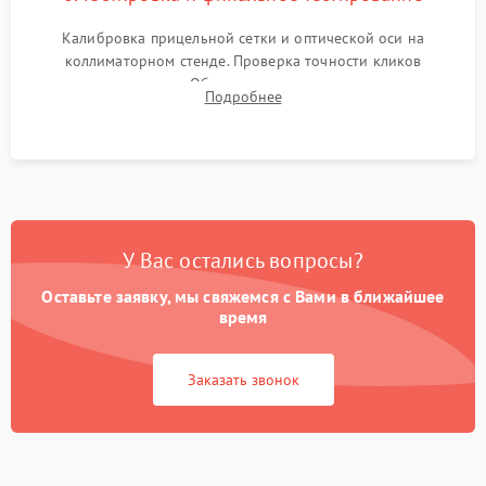
Калибровка прицельной сетки и оптической оси на
коллиматорном стенде. Проверка точности кликов
механизма поправок. Обязательное испытание прицела на
Подробнее
ударном стенде для проверки устойчивости к отдаче и
гарантии сохранения точки пристрелки.
У Вас остались вопросы?
Оставьте заявку, мы свяжемся с Вами в ближайшее
время
Заказать звонок