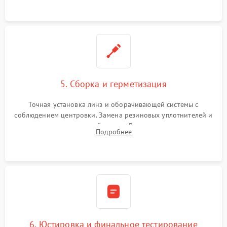
контактов в цепи подсветки прицельной марки.
5. Сборка и герметизация
Точная установка линз и оборачивающей системы с
соблюдением центровки. Замена резиновых уплотнителей и
нанесение влагозащитной смазки. Вакуумирование корпуса
Подробнее
и заполнение его осушенным азотом или аргоном для
защиты линз от внутреннего запотевания.
6. Юстировка и финальное тестирование