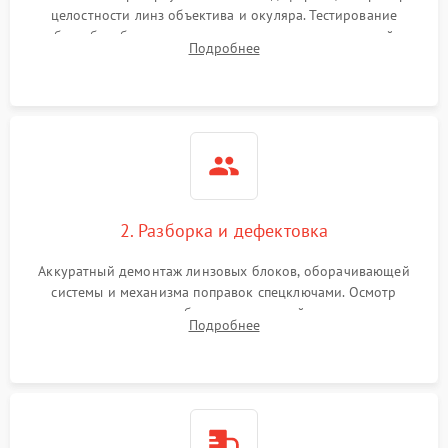
целостности линз объектива и окуляра. Тестирование
работы барабанчиков ввода поправок, кольца отстройки
Поломка системы защиты
Подробнее
1000 ₽
Подробнее →
параллакса и зума. Выявление сколов, внутренних
от перенапряжения
загрязнений и нарушений герметичности.
Поломка системы защиты
1000 ₽
Подробнее →
от замыкания
2. Разборка и дефектовка
Аккуратный демонтаж линзовых блоков, оборачивающей
системы и механизма поправок спецключами. Осмотр
внутренних резьбовых соединений, пружин и
Подробнее
уплотнительных колец. Поиск причин люфта, смещения
точки попадания или заклинивания подвижных частей.