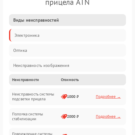
прицела ATN
Виды неисправностей
Электроника
Оптика
Неисправность изображения
Неисправности
Стоимость
Механические повреждения
Неисправность системы
Неисправность фокусировки и оптики
1000 ₽
Подробнее →
подсветки прицела
Неисправность подсветки и электроники
Поломка системы
2000 ₽
Подробнее →
стабилизации
Прочие неисправности
Повреждение системы