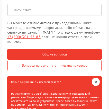
Вы можете ознакомиться с приведенными ниже
часто задаваемыми вопросами, либо обратиться в
сервисный центр “FIX-ATN” по следующему телефону
+7 (800) 301-55-83
если не нашли ответ на свой
вопрос.
Общие вопросы
Вопросы по ремонту оптических прицелов
Какие документы вы предоставляете?
На этапе приема устройства на диагностику и последующий
ремонт вам будет предоставлен заказ-наряд с указанием страховых
обязательств на ваше устройство. Далее, после выполнения работ
по ремонту техники, вы получите акт выполненных работ и
гарантийный талон.