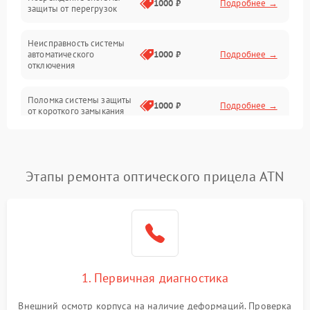
1000 ₽
Подробнее →
защиты от перегрузок
Электропитание
Неисправность системы
Механика
автоматического
1000 ₽
Подробнее →
отключения
Управление
Поломка системы защиты
1000 ₽
Подробнее →
от короткого замыкания
Корпус/Герметичность
Повреждение системы
Датчики
1000 ₽
Подробнее →
защиты от перегрева
Этапы ремонта оптического прицела ATN
Неисправность системы
защиты от
1000 ₽
Подробнее →
перенапряжения
Неисправность системы
1000 ₽
Подробнее →
защиты от замыкания
1. Первичная диагностика
Неисправность системы
1000 ₽
Подробнее →
защиты от перегрева
Внешний осмотр корпуса на наличие деформаций. Проверка