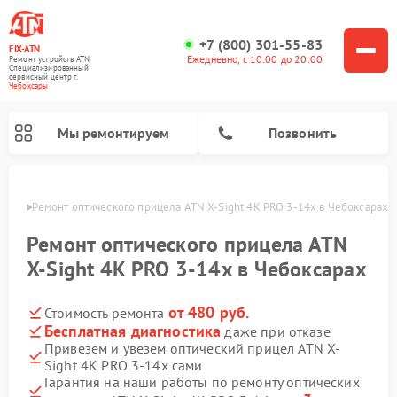
+7 (800) 301-55-83
FIX-ATN
Ежедневно, с 10:00 до 20:00
Ремонт устройств ATN
Специализированный
cервисный центр г.
Чебоксары
Мы ремонтируем
Позвонить
сарах
Ремонт оптического прицела ATN X-Sight 4K PRO 3-14x в Чебоксарах
Ремонт оптического прицела ATN
X-Sight 4K PRO 3-14x в Чебоксарах
от 480 руб.
Стоимость ремонта
Ремонт прицелов ночного видения ATN
Ремонт цифровых монокуляров ATN
Ремонт тепловизионных прицелов ATN
Ремонт цифровых биноклей ATN
Бесплатная диагностика
даже при отказе
Привезем и увезем оптический прицел ATN X-
Sight 4K PRO 3-14x сами
Гарантия на наши работы по ремонту оптических