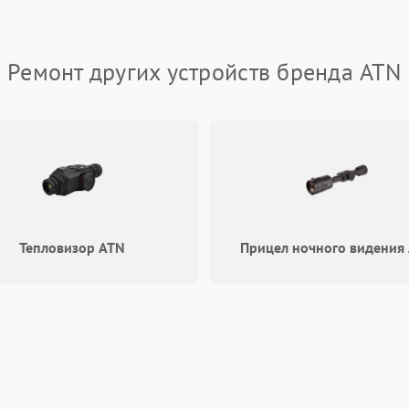
Неправильная передача цветов
60 мин
1 год
дисплея
Ремонт других устройств бренда ATN
Разрядка аккумулятора за коркое
60 мин
1 год
время
Перегрев устройства
60 мин
1 год
Тепловизор ATN
Прицел ночного видения