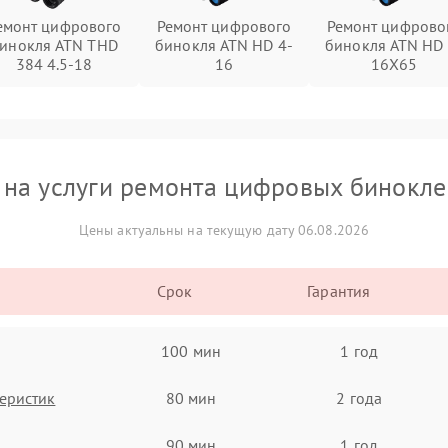
емонт цифрового
Ремонт цифрового
Ремонт цифрово
инокля ATN THD
бинокля ATN HD 4-
бинокля ATN HD 
384 4.5-18
16
16X65
 на услуги ремонта цифровых бинокле
Цены актуальны на текущую дату 06.08.2026
Срок
Гарантия
100 мин
1 год
еристик
80 мин
2 года
90 мин
1 год