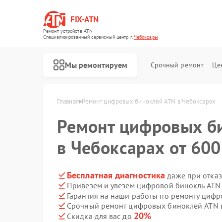
FIX-ATN
Ремонт устройств ATN
Специализированный cервисный центр г.
Чебоксары
Мы ремонтируем
Срочный ремонт
Це
Главная
Ремонт цифровых биноклей ATN в Чебоксарах
Ремонт цифровых б
в Чебоксарах от 600
Ремонт оптических прицелов ATN
Ремонт прицелов ночного видения ATN
Ремонт тепловизионных прицелов ATN
Ремонт цифровых монокуляров ATN
Бесплатная диагностика
даже при отказ
Привезем и увезем цифровой бинокль ATN
Гарантия на наши работы по ремонту циф
Срочный ремонт цифровых биноклей ATN в
20%
Скидка для вас до